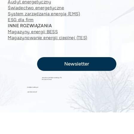
Audyt energetyczny
Świadectwo energetyczne
System zarządzania energią (EMS)
ESG dla firm
INNE ROZWIĄZANIA
Magazyny energii BESS
Magazynowanie energii cieplnej (TES)
Newsletter
Jana Henryka Dąbrowskiego 75,
60-523 Poznań
bok@sunvalley.pl
+48 726 002 127