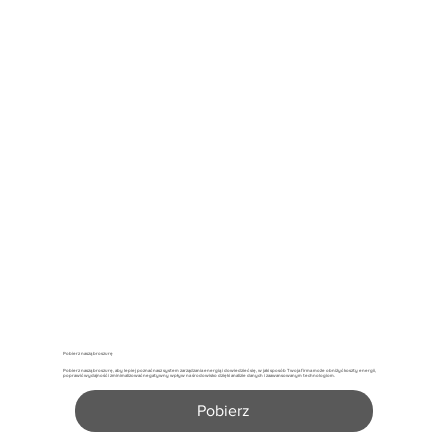
Pobierz naszą broszurę
Pobierz naszą broszurę, aby lepiej poznać nasz system zarządzania energią i dowiedzieć się, w jaki sposób Twoja firma może obniżyć koszty energii,
poprawić wydajność i zminimalizować negatywny wpływ na środowisko dzięki analizie danych i zaawansowanym technologiom.
Pobierz