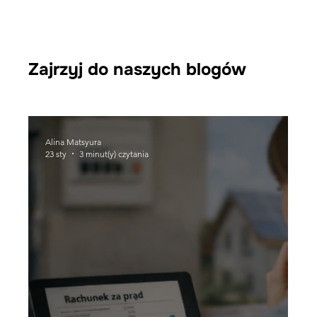
Zajrzyj do naszych blogów
Alina Matsyura
23 sty
3 minut(y) czytania