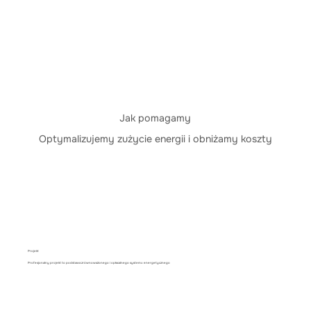
Jak pomagamy
Optymalizujemy zużycie energii i obniżamy koszty
Projekt
Profesjonalny projekt to podstawa zrównoważonego i opłacalnego systemu energetycznego