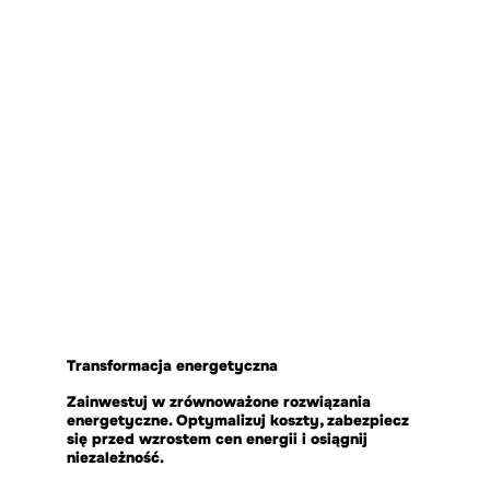
Transformacja energetyczna
Zainwestuj w zrównoważone rozwiązania
energetyczne. Optymalizuj koszty, zabezpiecz
się przed wzrostem cen energii i osiągnij
niezależność.