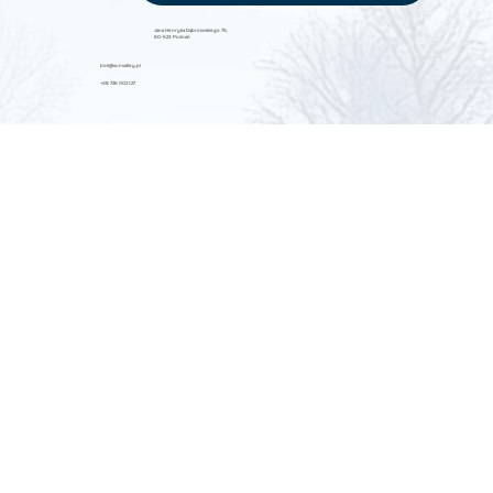
Jana Henryka Dąbrowskiego 75,
60-523 Poznań
bok@sunvalley.pl
+48 726 002 127