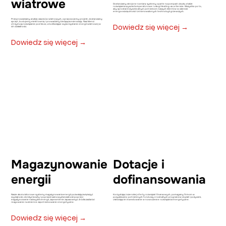
wiatrowe
Dostarczamy skrojone na miarę systemy oparte na pompach ciepła, a także
rozwiązania wysokotemperaturowe i usługi Heating-as-a-Service. Wszystko po to,
aby sprostać indywidualnym potrzebom naszych klientów w zakresie
energooszczędności i zrównoważonych technologii grzewczych.
Przeprowadzamy analizę zasobów wiatrowych, opracowujemy projekt, dostarczamy
sprzęt, budujemy elektrownię i prowadzimy bieżącą konserwację. Nasi klienci
Dowiedz się więcej →
otrzymują rozwiązanie pod klucz, umożliwiające wykorzystanie energii wiatrowej w
ich działalności.
Dowiedz się więcej →
Magazynowanie
Dotacje i
energii
dofinansowania
Nasze akumulatorowe systemy magazynowania energii pozwalają zwiększyć
Korzystając z szerokiej oferty rozwiązań finansowych, pomagamy firmom w
wydajność, obniżyć koszty i poprawić samowystarczalność poprzez
pozyskiwaniu potrzebnych funduszy z rozmaitych programów dopłat i pożyczek,
magazynowanie nadwyżek energii, zapewnienie zapasowego źródła zasilania i
ułatwiając im inwestowanie w nowoczesne rozwiązania energetyczne.
reagowanie na zmienne zapotrzebowanie energetyczne.
Dowiedz się więcej →