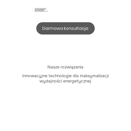
Czyste Powietrze
Energia dla Wsi
Dofinansowania z UE
Darmowa konsultacja
Nasze rozwiązania
Innowacyjne technologie dla maksymalizacji
wydajności energetycznej