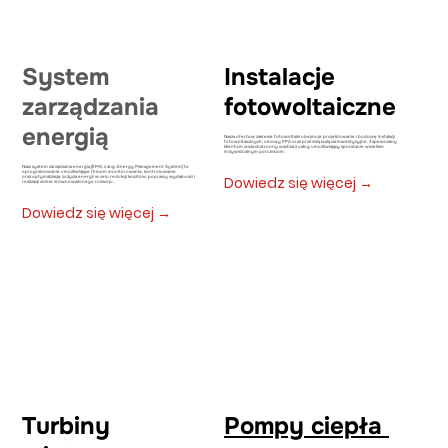
System
Instalacje
zarządzania
fotowoltaiczne
energią
Nasza oferta w zakresie fotowoltaiki obejmuje projektowanie i budowę instalacji
fotowoltaicznych, umowy PPA oraz przedsięwzięcia inwestycyjne. Zapewniamy
klientom wszechstronny wachlarz usług umożliwiający sprostanie wszelkim
indywidualnym potrzebom.
Nasz system zarządzania energią (EMS; z ang. Energy Management System) to
oprogramowanie umożliwiające firmom monitorowanie, kontrolowanie
Dowiedz się więcej →
oraz optymalizację zużycia energii w celu redukcji kosztów, poprawy wydajności i
realizacji celów zrównoważonego rozwoju.
Dowiedz się więcej →
Turbiny
Pompy ciepła