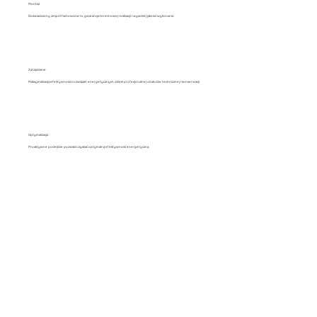
Montaż
Doświadczony zespół fachowców to gwarancja terminowej realizacji i wysokiej jakości wykonania
Zarządzanie
Maksymalizacja efektywności rozwiązań energetycznych dzięki profesjonalnej obsłudze technicznej i konserwacji
Optymalizacja
Proaktywne podejście pozwala uzyskać optymalną efektywność energetyczną