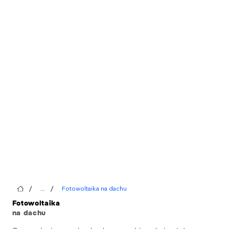
/
/
...
Fotowoltaika na dachu
Fotowoltaika
na dachu