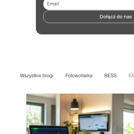
Dołącz do nas
Wszystkie blogi
Fotowoltaika
BESS
E
Mój Prąd
Faktury/Energia
Smart Hom