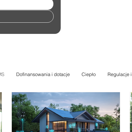
MS
Dofinansowania i dotacje
Ciepło
Regulacje i
e
Turbiny wiatrowe i energia odnawial