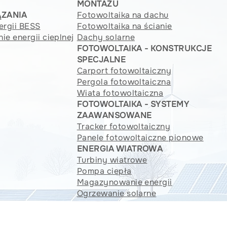
MONTAŻU
ĄZANIA
Fotowoltaika na dachu
rgii BESS
Fotowoltaika na ścianie
e energii cieplnej
Dachy solarne
FOTOWOLTAIKA - KONSTRUKCJE
SPECJALNE
Carport fotowoltaiczny
Pergola fotowoltaiczna
Wiata fotowoltaiczna
FOTOWOLTAIKA - SYSTEMY
ZAAWANSOWANE
Tracker fotowoltaiczny
Panele fotowoltaiczne pionowe
ENERGIA WIATROWA
Turbiny wiatrowe
Pompa ciepła
Magazynowanie energii
Ogrzewanie solarne
 © 2024 Sun Valley Energy | Wszelkie prawa zastrzeżone |
Polityka