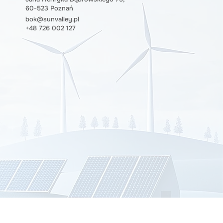
60-523 Poznań
bok@sunvalley.pl
+48 726 002 127