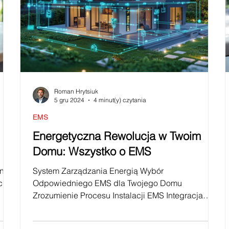
Roman Hrytsiuk
5 gru 2024
4 minut(y) czytania
EMS
u
Energetyczna Rewolucja w Twoim
Domu: Wszystko o EMS
niu
System Zarządzania Energią Wybór
cie
Odpowiedniego EMS dla Twojego Domu
Zrozumienie Procesu Instalacji EMS Integracja
EMS z Systemami...