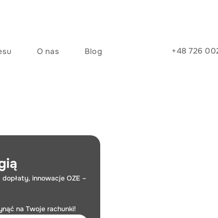
+48 726 00
esu
O nas
Blog
gią
 dopłaty, innowacje OZE – 
łynąć na Twoje rachunki!