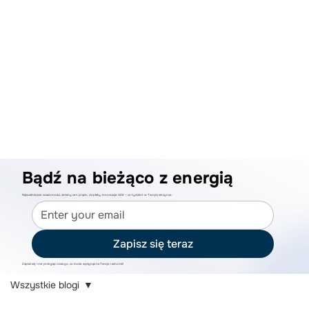
Bądź na bieżąco z energią
Najważniejsze wiadomości, zmiany cen prądu, dopłaty, innowacje OZE – co tydzień w Twojej skrzynce.
Zapisz się teraz
Zapisz się i nie przegap niczego, co może wpłynąć na Twoje rachunki!
Wszystkie blogi