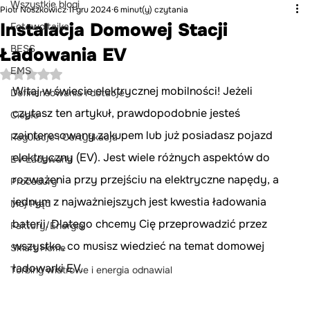
Wszystkie blogi
Piotr Noszkowicz
11 gru 2024
6 minut(y) czytania
Instalacja Domowej Stacji
Fotowoltaika
BESS
Ładowania EV
EMS
Oceniono na NaN z 5 gwiazdek.
Witaj w świecie elektrycznej mobilności! Jeżeli 
Dofinansowania i dotacje
czytasz ten artykuł, prawdopodobnie jesteś 
Ciepło
zainteresowany zakupem lub już posiadasz pojazd 
Regulacje i Certyfikacja
elektryczny (EV). Jest wiele różnych aspektów do 
EV Ładowarki
rozważenia przy przejściu na elektryczne napędy, a 
Procedury
jednym z najważniejszych jest kwestia ładowania 
Mój Prąd
baterii. Dlatego chcemy Cię przeprowadzić przez 
Faktury/Energia
wszystko, co musisz wiedzieć na temat domowej 
Smart Home
ładowarki EV.
Turbiny wiatrowe i energia odnawial