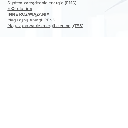
System zarządzania energią (EMS)
ESG dla firm
INNE ROZWIĄZANIA
Magazyny energii BESS
Magazynowanie energii cieplnej (TES)
Newsletter
Jana Henryka Dąbrowskiego 75,
60-523 Poznań
bok@sunvalley.pl
+48 726 002 127