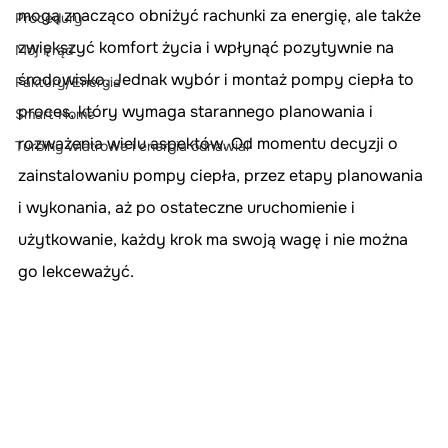
mogą znacząco obniżyć rachunki za energię, ale także 
Procedury
zwiększyć komfort życia i wpłynąć pozytywnie na 
Mój Prąd
środowisko. Jednak wybór i montaż pompy ciepła to 
Faktury/Energia
proces, który wymaga starannego planowania i 
Smart Home
rozważenia wielu aspektów. Od momentu decyzji o 
Turbiny wiatrowe i energia odnawial
zainstalowaniu pompy ciepła, przez etapy planowania 
i wykonania, aż po ostateczne uruchomienie i 
użytkowanie, każdy krok ma swoją wagę i nie można 
go lekceważyć.