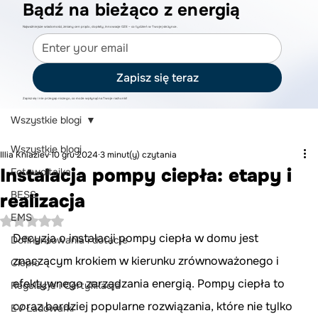
Bądź na bieżąco z energią
Najważniejsze wiadomości, zmiany cen prądu, dopłaty, innowacje OZE – co tydzień w Twojej skrzynce.
Zapisz się teraz
Zapisz się i nie przegap niczego, co może wpłynąć na Twoje rachunki!
Wszystkie blogi
Wszystkie blogi
Illia Kniaziev
10 gru 2024
3 minut(y) czytania
Instalacja pompy ciepła: etapy i
Fotowoltaika
BESS
realizacja
EMS
Oceniono na NaN z 5 gwiazdek.
Decyzja o instalacji pompy ciepła w domu jest 
Dofinansowania i dotacje
znaczącym krokiem w kierunku zrównoważonego i 
Ciepło
efektywnego zarządzania energią. Pompy ciepła to 
Regulacje i Certyfikacja
coraz bardziej popularne rozwiązania, które nie tylko 
EV Ładowarki