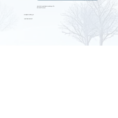
Jana Henryka Dąbrowskiego 75,
60-523 Poznań
bok@sunvalley.pl
+48 726 002 127