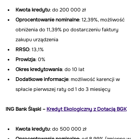
Kwota kredytu
: do 200 000 zł
Oprocentowanie nominalne
: 12,39%, możliwość 
obniżenia do 11,39% po dostarczeniu faktury 
zakupu urządzenia
RRSO
: 13,1%
Prowizja
: 0%
Okres kredytowania
: do 10 lat
Dodatkowe informacje
: możliwość karencji w 
spłacie pierwszej raty od 1 do 3 miesięcy
ING Bank Śląski – 
Kredyt Ekologiczny z Dotacją BGK
Kwota kredytu
: do 500 000 zł
Oprocentowanie nominalne
: od 8,99% (zmienne w 