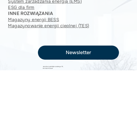
System zarządzania energią (EMS)
ESG dla firm
INNE ROZWIĄZANIA
Magazyny energii BESS
Magazynowanie energii cieplnej (TES)
Newsletter
Jana Henryka Dąbrowskiego 75,
60-523 Poznań
bok@sunvalley.pl
+48 726 002 127