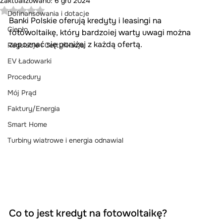
Zaktualizowano:
6 gru 2024
Oceniono na NaN z 5 gwiazdek.
Dofinansowania i dotacje
Banki Polskie oferują kredyty i leasingi na 
Ciepło
fotowoltaikę, który bardzoiej warty uwagi można 
zapoznać się poniżej z każdą ofertą.
Regulacje i Certyfikacja
EV Ładowarki
Procedury
Mój Prąd
Faktury/Energia
Smart Home
Turbiny wiatrowe i energia odnawial
Co to jest kredyt na fotowoltaikę?