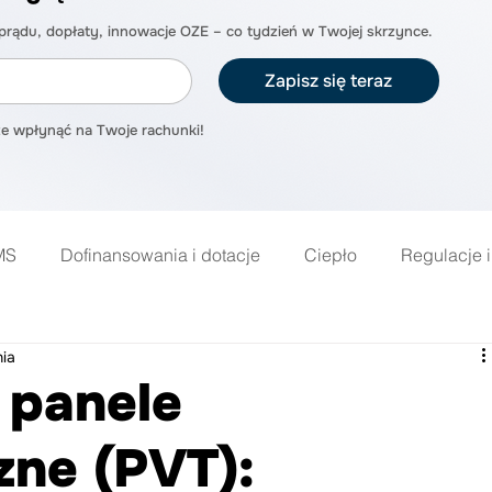
prądu, dopłaty, innowacje OZE – co tydzień w Twojej skrzynce.
Zapisz się teraz
oże wpłynąć na Twoje rachunki!
MS
Dofinansowania i dotacje
Ciepło
Regulacje i
e
Turbiny wiatrowe i energia odnawial
nia
panele
zne (PVT):