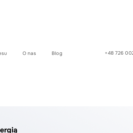
+48 726 00
esu
O nas
Blog
ergią