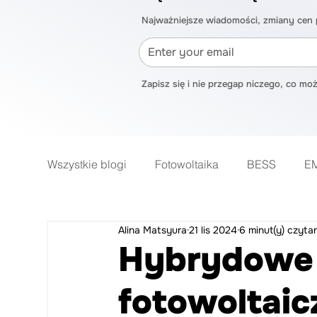
Najważniejsze wiadomości, zmiany cen 
Zapisz się i nie przegap niczego, co m
Wszystkie blogi
Fotowoltaika
BESS
E
Mój Prąd
Faktury/Energia
Smart Hom
Alina Matsyura
21 lis 2024
6 minut(y) czyta
Hybrydowe 
fotowoltaic