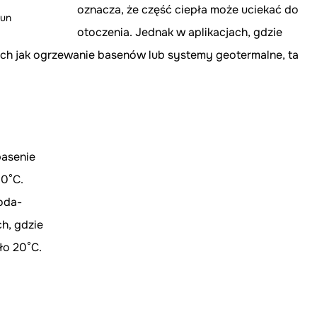
oznacza, że część ciepła może uciekać do 
sun
otoczenia. Jednak w aplikacjach, gdzie 
ich jak ogrzewanie basenów lub systemy geotermalne, ta 
asenie 
0°C.
oda-
, gdzie 
ło 20°C.