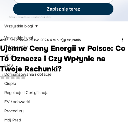
Zapisz się teraz
Zapisz się i nie przegap niczego, co może wpłynąć na Twoje rachunki!
Wszystkie blogi
Wszystkie blogi
Anita Żmudzińska
23 kwi 2024
4 minut(y) czytania
Ujemne Ceny Energii w Polsce: Co
Fotowoltaika
BESS
To Oznacza i Czy Wpłynie na
EMS
Twoje Rachunki?
Dofinansowania i dotacje
Oceniono na NaN z 5 gwiazdek.
Ciepło
Regulacje i Certyfikacja
EV Ładowarki
Procedury
Mój Prąd