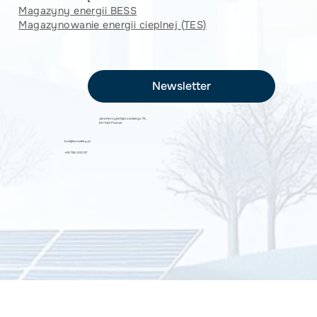
Magazyny energii BESS
Magazynowanie energii cieplnej (TES)
Newsletter
Jana Henryka Dąbrowskiego 75,
60-523 Poznań
bok@sunvalley.pl
+48 726 002 127