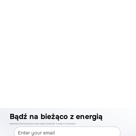
Bądź na bieżąco z energią
Najważniejsze wiadomości, zmiany cen prądu, dopłaty, innowacje OZE – co tydzień w Twojej skrzynce.