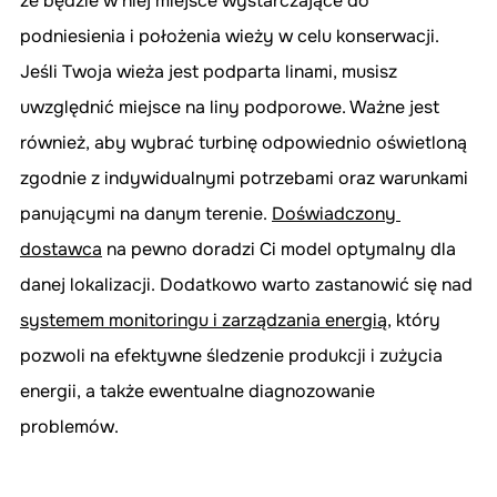
że będzie w niej miejsce wystarczające do 
podniesienia i położenia wieży w celu konserwacji. 
Jeśli Twoja wieża jest podparta linami, musisz 
uwzględnić miejsce na liny podporowe. Ważne jest 
również, aby wybrać turbinę odpowiednio oświetloną 
zgodnie z indywidualnymi potrzebami oraz warunkami 
panującymi na danym terenie. 
Doświadczony 
dostawc
a
 na pewno doradzi Ci model optymalny dla 
danej lokalizacji. Dodatkowo warto zastanowić się nad 
systemem monitoringu i zarządzania energią,
 który 
pozwoli na efektywne śledzenie produkcji i zużycia 
energii, a także ewentualne diagnozowanie 
problemów.