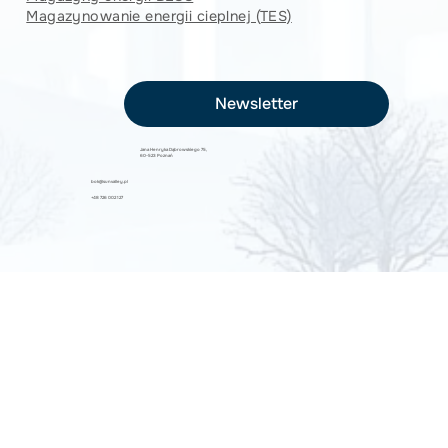
Magazynowanie energii cieplnej (TES)
Newsletter
Jana Henryka Dąbrowskiego 75,
60-523 Poznań
bok@sunvalley.pl
+48 726 002 127