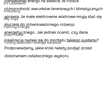
odnawialnej energii na świecie. W Polsce 
EV Ładowarki
różnorodność warunków terenowych i klimatycznych 
Procedury
sprawia, że małe elektrownie wiatrowe mogą stać się 
Mój Prąd
kluczem do zrównoważonego rozwoju 
Faktury/Energia
energetycznego. Jak jednak ocenić, czy dana 
Smart Home
lokalizacja nadaje się do montażu 
takiego systemu
? 
Turbiny wiatrowe i energia odnawial
Podpowiadamy, jakie kroki należy podjąć przed 
dokonaniem ostatecznego wyboru.