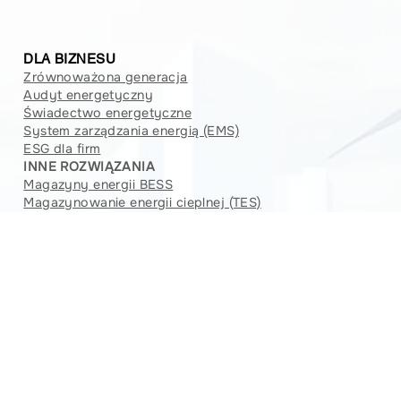
DLA BIZNESU
Zrównoważona generacja
Audyt energetyczny
Świadectwo energetyczne
System zarządzania energią (EMS)
ESG dla firm
INNE ROZWIĄZANIA
Magazyny energii BESS
Magazynowanie energii cieplnej (TES)
Newsletter
Jana Henryka Dąbrowskiego 75,
60-523 Poznań
bok@sunvalley.pl
+48 726 002 127