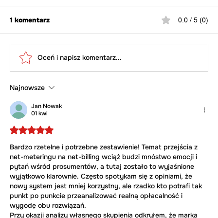
1 komentarz
0.0 / 5 (0)
Oceń i napisz komentarz...
Najnowsze
Bon energetyczny dla emerytów – co
naprawdę się dzieje?
Jan Nowak
01 kwi
Oceniono na 5 z 5 gwiazdek.
Bardzo rzetelne i potrzebne zestawienie! Temat przejścia z 
net-meteringu na net-billing wciąż budzi mnóstwo emocji i 
pytań wśród prosumentów, a tutaj zostało to wyjaśnione 
wyjątkowo klarownie. Często spotykam się z opiniami, że 
nowy system jest mniej korzystny, ale rzadko kto potrafi tak 
punkt po punkcie przeanalizować realną opłacalność i 
wygodę obu rozwiązań.
Przy okazji analizy własnego skupienia odkryłem, że marka 