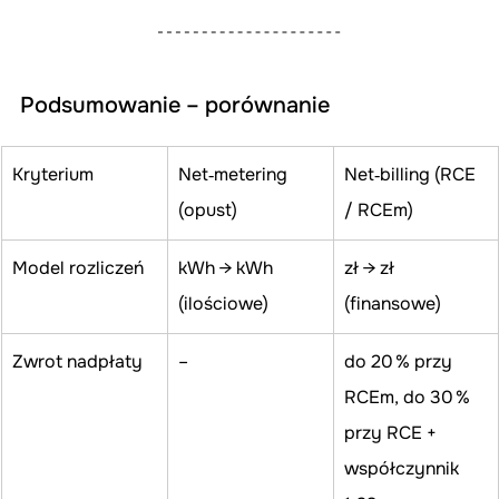
Podsumowanie – porównanie
Kryterium
Net‑metering 
Net‑billing (RCE 
(opust)
/ RCEm)
Model rozliczeń
kWh → kWh 
zł → zł 
(ilościowe)
(finansowe)
Zwrot nadpłaty
–
do 20 % przy 
RCEm, do 30 % 
przy RCE + 
współczynnik 