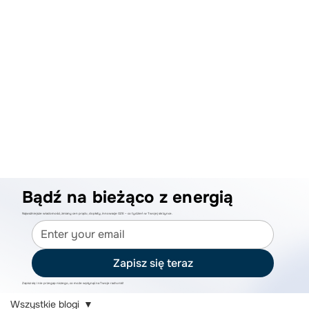
Bądź na bieżąco z energią
Najważniejsze wiadomości, zmiany cen prądu, dopłaty, innowacje OZE – co tydzień w Twojej skrzynce.
Zapisz się teraz
Zapisz się i nie przegap niczego, co może wpłynąć na Twoje rachunki!
Wszystkie blogi