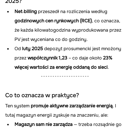
2025?
Net‑billing
 przeszedł na rozliczenia według 
godzinowych cen rynkowych (RCE)
, co oznacza, 
że każda kilowatogodzina wyprodukowana przez 
PV jest wyceniana co do godziny.
Od 
luty 2025
 depozyt prosumencki jest mnożony 
przez 
współczynnik 1,23
 – co daje około 
23% 
więcej wartości za energię oddaną do sieci
.
Co to oznacza w praktyce?
Ten system 
promuje aktywne zarządzanie energią
. I 
tutaj magazyn energii zyskuje na znaczeniu, ale:
Magazyn sam nie zarządza
 — trzeba rozsądnie go 