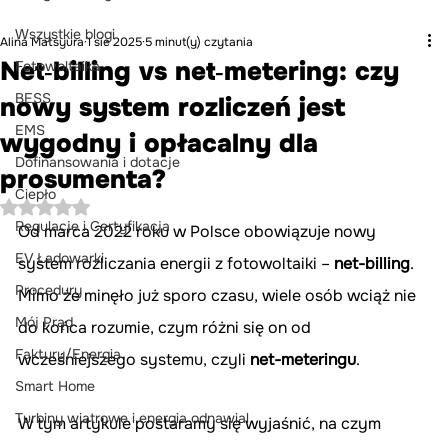
Wszystkie blogi
Alina Matsyura
1 sie 2025
5 minut(y) czytania
Net‑billing vs net‑metering: czy
Fotowoltaika
BESS
nowy system rozliczeń jest
EMS
wygodny i opłacalny dla
Dofinansowania i dotacje
prosumenta?
Ciepło
Oceniono na NaN z 5 gwiazdek.
Regulacje i Certyfikacja
Od marca 2022 roku w Polsce obowiązuje nowy 
EV Ładowarki
system rozliczania energii z fotowoltaiki – 
net-billing
. 
Procedury
Mimo że minęło już sporo czasu, wiele osób wciąż nie 
Mój Prąd
do końca rozumie, czym różni się on od 
Faktury/Energia
wcześniejszego systemu, czyli 
net-meteringu
.
Smart Home
Turbiny wiatrowe i energia odnawial
W tym artykule postaramy się wyjaśnić, na czym 