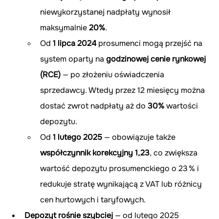
niewykorzystanej nadpłaty wynosił 
maksymalnie 
20%
.
Od 
1 lipca 2024
 prosumenci mogą przejść na 
system oparty na 
godzinowej cenie rynkowej 
(RCE)
 — po złożeniu oświadczenia 
sprzedawcy. Wtedy przez 12 miesięcy można 
dostać zwrot nadpłaty aż do 
30%
 wartości 
depozytu.
Od 
1 lutego 2025
 — obowiązuje także 
współczynnik korekcyjny 1,23
, co zwiększa 
wartość depozytu prosumenckiego o 23 % i 
redukuje stratę wynikającą z VAT lub różnicy 
cen hurtowych i taryfowych.
Depozyt rośnie szybciej
 — od lutego 2025 