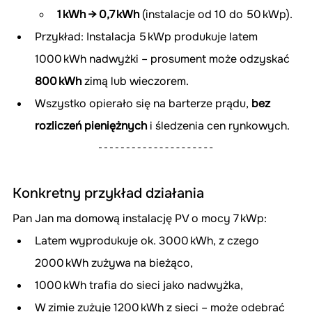
1 kWh → 0,7 kWh
 (instalacje od 10 do 50 kWp).
Przykład: Instalacja 5 kWp produkuje latem 
1000 kWh nadwyżki – prosument może odzyskać 
800 kWh
 zimą lub wieczorem.
Wszystko opierało się na barterze prądu, 
bez 
rozliczeń pieniężnych
 i śledzenia cen rynkowych.
Konkretny przykład działania
Pan Jan ma domową instalację PV o mocy 7 kWp:
Latem wyprodukuje ok. 3000 kWh, z czego 
2000 kWh zużywa na bieżąco,
1000 kWh trafia do sieci jako nadwyżka,
W zimie zużyje 1200 kWh z sieci – może odebrać 