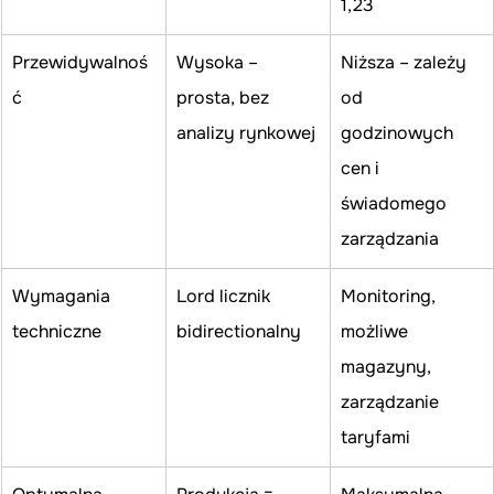
1,23
Przewidywalnoś
Wysoka – 
Niższa – zależy 
ć
prosta, bez 
od 
analizy rynkowej
godzinowych 
cen i 
świadomego 
zarządzania
Wymagania 
Lord licznik 
Monitoring, 
techniczne
bidirectionalny
możliwe 
magazyny, 
zarządzanie 
taryfami